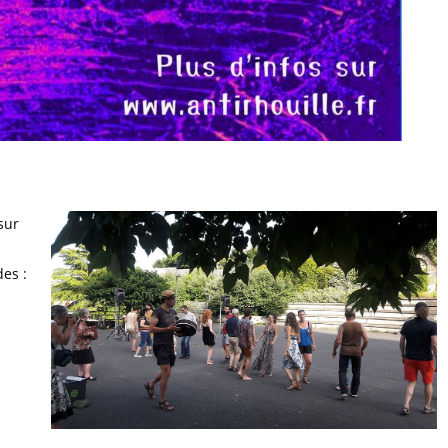
sur
des :