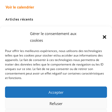
Voir le calendrier
Articles récents
Premier atelier cuisine et dégustation
Gérer le consentement aux
Soirée conférence, échange, signature avec Mathieu Foudral
cookies
Soirée jazz éthiopien avec Tikkelkel
Bal trad #3
Pour offrir les meilleures expériences, nous utilisons des technologies
Un finissage pour l’exposition des oeuvres de Nad
telles que les cookies pour stocker et/ou accéder aux informations des
appareils. Le fait de consentir à ces technologies nous permettra de
traiter des données telles que le comportement de navigation ou les ID
uniques sur ce site. Le fait de ne pas consentir ou de retirer son
consentement peut avoir un effet négatif sur certaines caractéristiques
et fonctions.
Accepter
Refuser