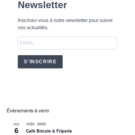
Newsletter
n
e
m
Inscrivez-vous à notre newsletter pour suivre
e
nos actualités.
n
t
S'INSCRIRE
Évènements à venir
1h30
-
2h00
MAI
6
Café Bricole & Friperie