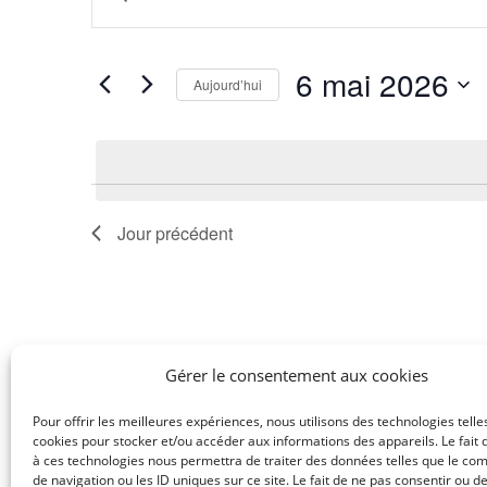
e
a
c
i
h
s
6 mai 2026
Aujourd’hui
e
i
S
r
r
é
m
c
l
o
h
e
t
e
c
-
Jour précédent
e
t
c
t
i
l
n
o
é
a
n
.
n
v
R
Gérer le consentement aux cookies
e
e
i
z
c
Pour offrir les meilleures expériences, nous utilisons des technologies telle
g
cookies pour stocker et/ou accéder aux informations des appareils. Le fait 
u
h
a
à ces technologies nous permettra de traiter des données telles que le c
n
e
de navigation ou les ID uniques sur ce site. Le fait de ne pas consentir ou de