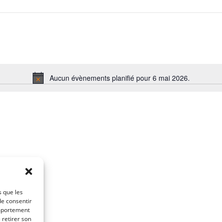
Aucun évènements planifié pour 6 mai 2026.
N
o
t
i
c
e
s que les
de consentir
omportement
 retirer son