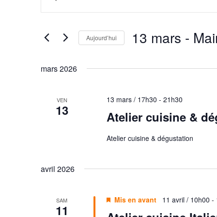
e
a
c
i
h
s
13 mars
 - 
Mai
Aujourd’hui
e
i
S
r
r
é
m
c
mars 2026
l
o
h
e
t
e
13 mars / 17h30
-
21h30
VEN
c
-
13
e
Atelier cuisine & d
t
c
t
i
l
n
o
Atelier cuisine & dégustation
é
a
n
.
n
v
R
avril 2026
e
e
i
z
c
g
u
h
Mis en avant
11 avril / 10h00
-
SAM
a
11
n
e