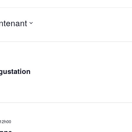
ntenant
égustation
12h00