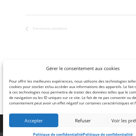
e
m
n
o
t
t
s
-
Évènements
précédents
c
l
é
.
Gérer le consentement aux cookies
Pour offrir les meilleures expériences, nous utilisons des technologies telle
cookies pour stocker et/ou accéder aux informations des appareils. Le fait 
à ces technologies nous permettra de traiter des données telles que le c
de navigation ou les ID uniques sur ce site. Le fait de ne pas consentir ou de
consentement peut avoir un effet négatif sur certaines caractéristiques et f
Accepter
Refuser
Voir les pr
Politique de confidentialité
Politique de confidentialité