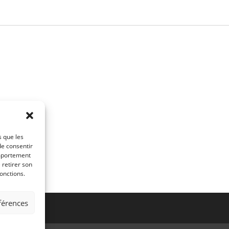
s que les
de consentir
omportement
 retirer son
onctions.
éférences