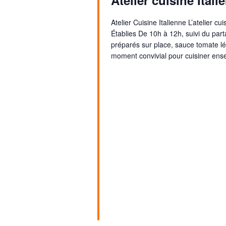
Atelier cuisine Itali
t
e
r
i
d
c
Atelier Cuisine Italienne L’atelier c
o
a
h
Établies De 10h à 12h, suivi du part
n
t
préparés sur place, sauce tomate lég
e
moment convivial pour cuisiner ens
e
d
r
.
É
e
v
v
è
u
n
e
e
s
m
É
e
v
n
è
t
n
s
p
e
a
m
r